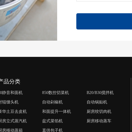
产品分类
50静音和面机
850数控切菜机
B20/B30搅拌机
对辊馒头机
自动剁椒机
自动锅贴机
豪华土豆去皮机
和面提升一体机
厨房绞切肉机
厨房立式蒸汽机
盆式菜馅机
厨房移动蒸车
厨房移动蒸箱
直供包子机