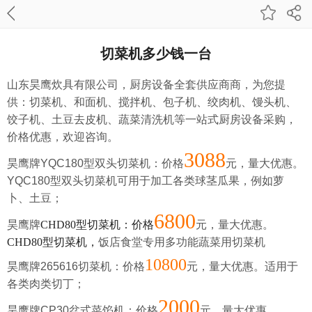
切菜机多少钱一台
山东昊鹰炊具有限公司，厨房设备全套供应商商，为您提
供：切菜机、和面机、搅拌机、包子机、绞肉机、馒头机、
饺子机、土豆去皮机、蔬菜清洗机等一站式厨房设备采购，
价格优惠，欢迎咨询。
3088
昊鹰牌YQC180型双头切菜机：价格
元，量大优惠。
YQC180型双头切菜机
可用于加工各类球茎瓜果，例如萝
卜、土豆；
6800
昊鹰牌
CHD80型切菜机
：价格
元，
量大优惠。
CHD80型切菜机，
饭店食堂专用多功能蔬菜用切菜机
10800
昊鹰牌265616切菜机：价格
元，
量大优惠。
适用于
各类肉类切丁；
2000
昊鹰牌CP30盆式菜馅机：价格
元，
量大优惠。